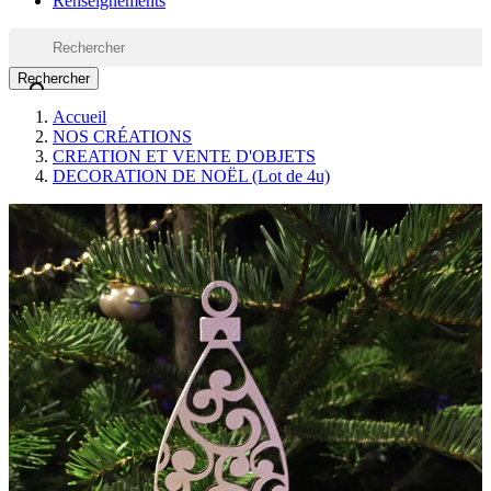
Renseignements
Rechercher

Accueil
NOS CRÉATIONS
CREATION ET VENTE D'OBJETS
DECORATION DE NOËL (Lot de 4u)